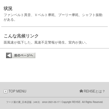
状況
ファンベルト異音、Ｖベルト摩耗、プーリー摩耗、シャフト振動
がある。
こんな兆候リンク
面風速が低下した。風速不足警報が発生。室内が臭い。
TOP MENU
REHSEとは？
フード屋の業_日本語版（ver.2）
since 2021-03-17
/ Copyright REHSE. All Rights Reserved.